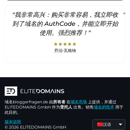
"我非常高兴：购买非常容易，我立即收
"
到了域名的 AuthCode，并能立即开始
使用。强烈推荐！"
star
star
star
star
star
乔治-瓦格纳
域名
bloggerfragen.de
由
所有者
在
域名市场
上提供，并通过
ELITEDOMAINS GmbH 作为
受托人
出售。销售
域名的技术
用于
此目的。
版本说明
汉语
© 2026 ELITEDOMAINS GmbH